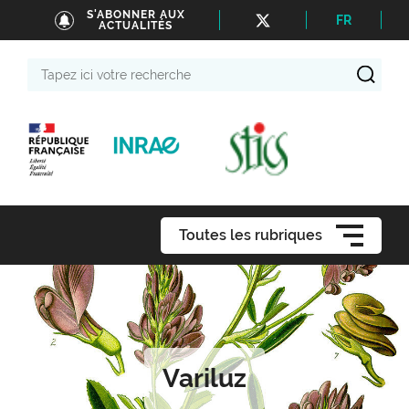
S'ABONNER AUX
FR
ACTUALITÉS
Tapez
ici
votre
recherche
Toutes les rubriques
Variluz